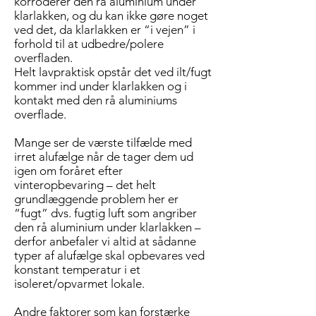
korroderer den rå aluminium under
klarlakken, og du kan ikke gøre noget
ved det, da klarlakken er “i vejen” i
forhold til at udbedre/polere
overfladen.
Helt lavpraktisk opstår det ved ilt/fugt
kommer ind under klarlakken og i
kontakt med den rå aluminiums
overflade.
Mange ser de værste tilfælde med
irret alufælge når de tager dem ud
igen om foråret efter
vinteropbevaring – det helt
grundlæggende problem her er
“fugt” dvs. fugtig luft som angriber
den rå aluminium under klarlakken –
derfor anbefaler vi altid at sådanne
typer af alufælge skal opbevares ved
konstant temperatur i et
isoleret/opvarmet lokale.
Andre faktorer som kan forstærke