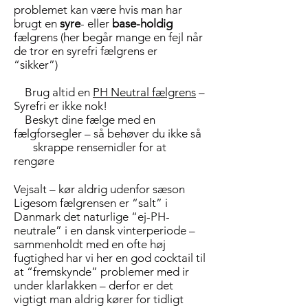
problemet kan være hvis man har
brugt en
syre
- eller
base-holdig
fælgrens (her begår mange en fejl når
de tror en syrefri fælgrens er
“sikker”)
Brug altid en
PH Neutral fælgrens
–
Syrefri er ikke nok!
Beskyt dine fælge med en
fælgforsegler – så behøver du ikke så
skrappe rensemidler for at
rengøre
Vejsalt – kør aldrig udenfor sæson
Ligesom fælgrensen er “salt” i
Danmark det naturlige “ej-PH-
neutrale” i en dansk vinterperiode –
sammenholdt med en ofte høj
fugtighed har vi her en god cocktail til
at “fremskynde” problemer med ir
under klarlakken – derfor er det
vigtigt man aldrig kører for tidligt