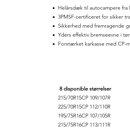
Helårsdæk til autocampere fra Mi
3PMSF-certificeret for sikker t
Sikkerhed med fremragende gr
Yders effektiv bremseevne i tør
Forstærket karkasse med CP-mæ
8 disponible størrelser
215/70R15CP 109/107R
225/70R15CP 112/110R
195/75R16CP 107/105R
215/75R16CP 113/111R