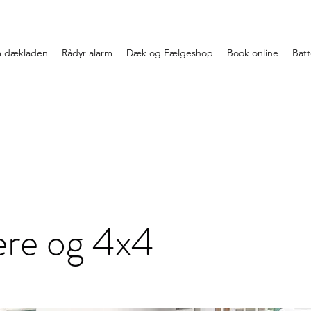
 dækladen
Rådyr alarm
Dæk og Fælgeshop
Book online
Batte
ere
og 4x4