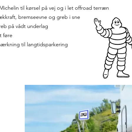
chelin til kørsel på vej og i let offroad terræn
rækkraft, bremseevne og greb i sne
eb på vådt underlag
t føre
rkning til langtidsparkering