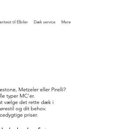
ritest til Elbiler
Dæk service
Mere
stone, Metzeler eller Pirelli?
alle typer MC'er.
t vælge det rette dæk i
kørestil og dit behov.
ncedygtige priser.