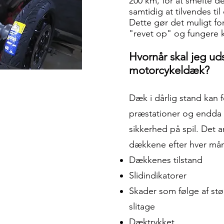
200 km, for at smelte d
samtidig at tilvendes ti
Dette gør det muligt for
"revet op" og fungere k
Hvornår skal jeg ud
motorcykeldæk?
Dæk i dårlig stand kan f
præstationer og endda 
sikkerhed på spil. Det a
dækkene efter hver måne
Dækkenes tilstand
Slidindikatorer
Skader som følge af stø
slitage
Dæktrykket