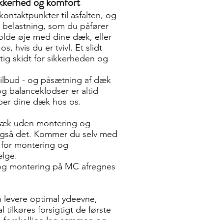
ikkerhed og komfort
ontaktpunkter til asfalten, og
n belastning, som du påfører
holde øje med dine dæk, eller
s, hvis du er tvivl. Et slidt
tig skidt for sikkerheden og
 tilbud - og påsætning af dæk
og balanceklodser er altid
ber dine dæk hos os.
 dæk uden montering og
 også det. Kommer du selv med
. for montering og
ælge.
g og montering på MC afregnes
 levere optimal ydeevne,
 tilkøres forsigtigt de første