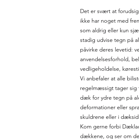
Det er svært at forudsig
ikke har noget med frem
som aldrig eller kun sjæ
stadig udvise tegn på a
påvirke deres levetid: v
anvendelsesforhold, bela
vedligeholdelse, køresti
Vi anbefaler at alle bili
regelmæssigt tager sig t
dæk for ydre tegn på al
deformationer eller spr
skuldrene eller i dæksid
Kom gerne forbi Dæklad
dækkene, og ser om det