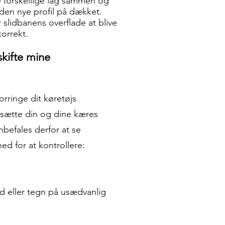
e forskellige lag sammen og
l den nye profil på dækket.
 slidbanens overflade at blive
orrekt.
skifte mine
orringe dit køretøjs
sætte din og dine kæres
nbefales derfor at se
d for at kontrollere:
d eller tegn på usædvanlig