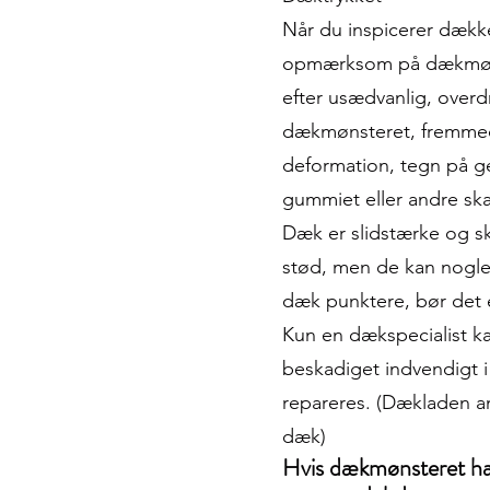
Når du inspicerer dække
opmærksom på dækmøns
efter usædvanlig, overd
dækmønsteret, fremmedl
deformation, tegn på g
gummiet eller andre ska
Dæk er slidstærke og ska
stød, men de kan nogle
dæk punktere, bør det e
Kun en dækspecialist k
beskadiget indvendigt i
repareres. (Dækladen an
dæk)
Hvis dækmønsteret har