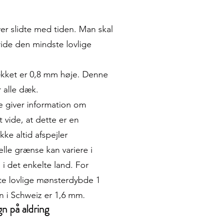
er slidte med tiden. Man skal
ride den mindste lovlige
ækket er 0,8 mm høje. Denne
 alle dæk.
e giver information om
at vide, at dette er en
ke altid afspejler
elle grænse kan variere i
 i det enkelte land. For
e lovlige mønsterdybde 1
n i Schweiz er 1,6 mm.
n på aldring