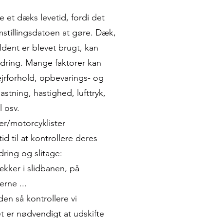
e et dæks levetid, fordi det
stillingsdatoen at gøre. Dæk,
ldent er blevet brugt, kan
ldring. Mange faktorer kan
ejrforhold, opbevarings- og
stning, hastighed, lufttryk,
l osv.
ster/motorcyklister
id til at kontrollere deres
dring og slitage:
ækker i slidbanen, på
erne ...
en så kontrollere vi
 er nødvendigt at udskifte