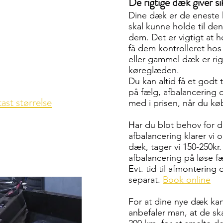
De rigtige dæk giver s
Dine dæk er de eneste k
skal kunne holde til de
dem. Det er vigtigt at 
få dem kontrolleret hos o
eller gammel dæk er rig
køreglæden.
Du kan altid få et godt
på fælg, afbalancering 
tast størrelse
med i prisen, når du kø
Har du blot behov for
afbalancering klarer vi
dæk, tager vi 150-250kr
afbalancering på løse f
Evt. tid til afmonterin
separat.
Book online
For at dine nye dæk kan
anbefaler man, at de skal