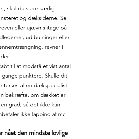
t, skal du være særlig
teret og dæksiderne. Se
reven eller ujævn slitage på
egemer, ud bulninger eller
ennemtrængning, revner i
der.
bt til at modstå et vist antal
 gange punktere. Skulle dit
fterses af en dækspecialist.
an bekræfte, om dækket er
 en grad, så det ikke kan
befaler ikke lapping af mc
 nået den mindste lovlige