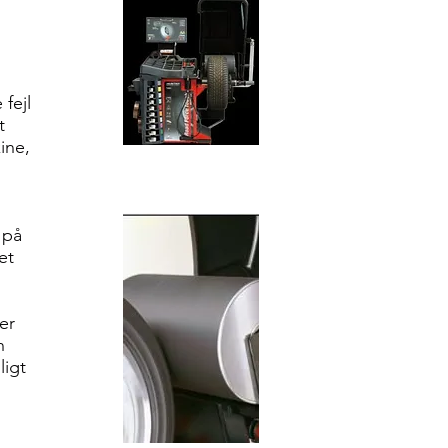
fejl
t
ine,
 på
et
er
n
ligt