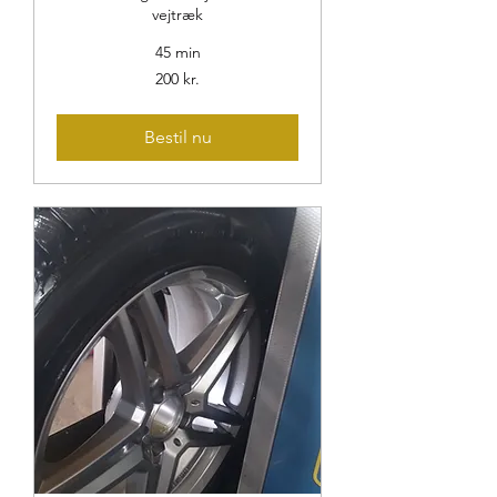
vejtræk
45 min
200
200 kr.
danske
kroner
Bestil nu