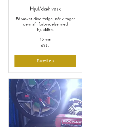
Hjul/dæk vask
Få vasket dine fælge, når vi tager
dem af i forbindelse med
hjulskifte.
15 min
40
40 kr.
danske
kroner
Bestil nu