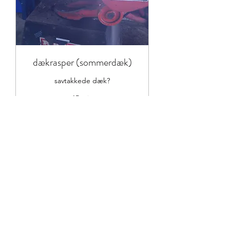
dækrasper (sommerdæk)
savtakkede dæk?
15 min
125
125 kr.
danske
kroner
Bestil nu