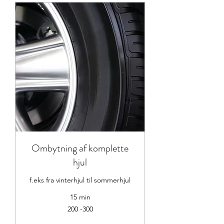
Ombytning af komplette
hjul
f.eks fra vinterhjul til sommerhjul
15 min
200
200 -300
-300