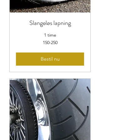
Slangeløs lapning
1 time
150-
150-250
250
Bestil nu