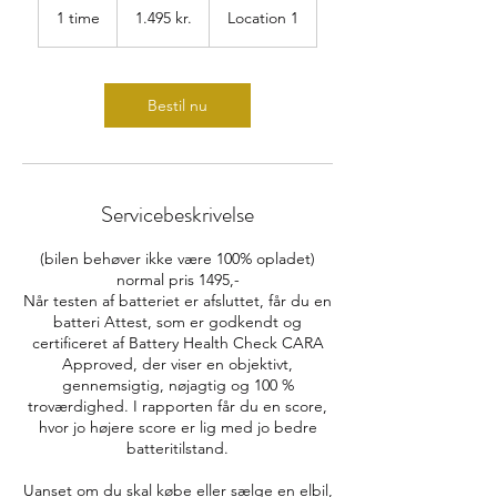
danske
1 time
1
1.495 kr.
Location 1
kroner
t
i
m
Bestil nu
Servicebeskrivelse
(bilen behøver ikke være 100% opladet)
normal pris 1495,-
Når testen af batteriet er afsluttet, får du en
batteri Attest, som er godkendt og
certificeret af Battery Health Check CARA
Approved, der viser en objektivt,
gennemsigtig, nøjagtig og 100 %
troværdighed. I rapporten får du en score,
hvor jo højere score er lig med jo bedre
batteritilstand.
Uanset om du skal købe eller sælge en elbil,