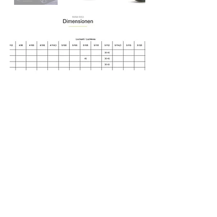
- Dækladen - Fredlykke
info@fredlykke.dk
Tel:
25656800
SMS:
28800971
Lykkebjergvej 40 6800 Varde